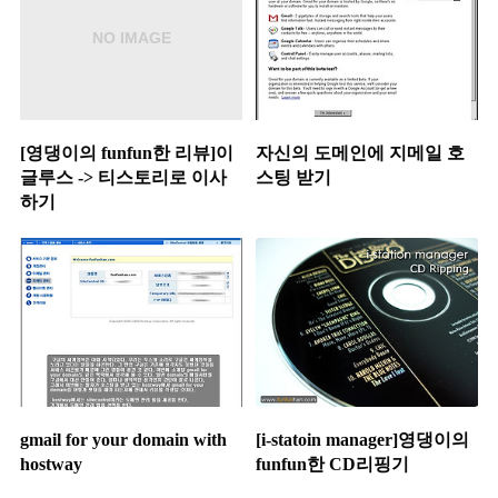
[영댕이의 funfun한 리뷰]이
자신의 도메인에 지메일 호
글루스 -> 티스토리로 이사
스팅 받기
하기
gmail for your domain with
[i-statoin manager]영댕이의
hostway
funfun한 CD리핑기