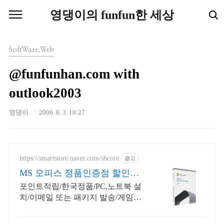
본문 바로가기
영댕이의 funfun한 세상
SoftWare.Web
@funfunhan.com with
outlook2003
영댕이
2006. 8. 3. 10:27
https://smartstore.naver.com/sbcore
광고
MS 오피스 정품인증점 할인적
립을 확인하세요!
포인트적립/한국정품/PC,노트북 설
치/이메일 또는 패키지 발송/게임용
주변기기 키보드,마우스 세트 및 스
피커,모니터 등/지데빌 정품 인증점