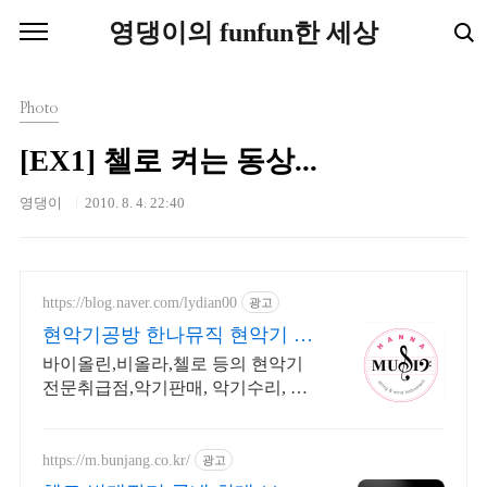
본문 바로가기
영댕이의 funfun한 세상
Photo
[EX1] 첼로 켜는 동상...
영댕이
2010. 8. 4. 22:40
https://blog.naver.com/lydian00
광고
현악기공방 한나뮤직 현악기 점
문점
바이올린,비올라,첼로 등의 현악기
전문취급점,악기판매, 악기수리, 줄
교체 공릉역 5분거리에 위치, 주차
가능
https://m.bunjang.co.kr/
광고