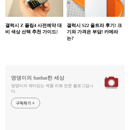
갤럭시 Z 플립4 사전예약 대
갤럭시 S22 울트라 후기! 크
비 색상 선택 추천 가이드!
기와 가격은 부담! 카메라
는?
영댕이의 funfun한 세상
영댕이의 재미있는 제품 리뷰 전문 블로그입니
다.
구독하기