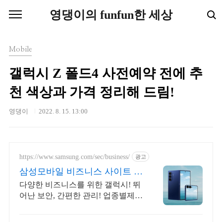
본문 바로가기
영댕이의 funfun한 세상
Mobile
갤럭시 Z 폴드4 사전예약 전에 추
천 색상과 가격 정리해 드림!
영댕이
2022. 8. 15. 13:00
https://www.samsung.com/sec/business/
광고
삼성모바일 비즈니스 사이트 본
사 공식 운영 견적문의
다양한 비즈니스를 위한 갤럭시! 뛰
어난 보안, 간편한 관리! 업종별제안
+온라인견적