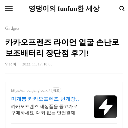
본문 바로가기
영댕이의 funfun한 세상
Gadgets
카카오프렌즈 라이언 얼굴 손난로
보조배터리 장단점 후기!
영댕이
2022. 11. 17. 10:00
https://m.bunjang.co.kr/
광고
미개봉 카카오프렌즈 번개장터
국내 최대 브랜드 중고거래
카카오프렌즈 새상품을 중고가로
구매하세요. 대화 없는 안전결제로
간편하게! 전국 각지에서 올라오는
전국구 최다 상품 매일 10만 개 이상