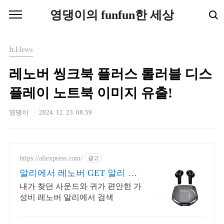
본문 바로가기
영댕이의 funfun한 세상
It.News
레노버 씽크북 플러스 롤러블 디스
플레이 노트북 이미지 유출!
영댕이
2024. 12. 23. 08:59
https://aliexpress.com/
광고
알리에서 레노버 GET 알리 초
특가 레노버이어폰
내가 찾던 사운드와 귀가 편안한 가
성비 레노버 알리에서 검색