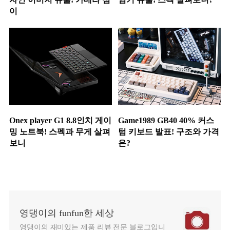
이
Onex player G1 8.8인치 게이
Game1989 GB40 40% 커스
밍 노트북! 스펙과 무게 살펴
텀 키보드 발표! 구조와 가격
보니
은?
영댕이의 funfun한 세상
영댕이의 재미있는 제품 리뷰 전문 블로그입니