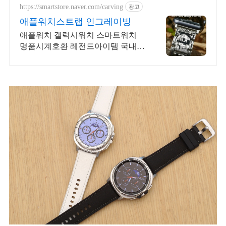
하게.
https://smartstore.naver.com/carving
광고
애플워치스트랩 인그레이빙
애플워치 갤럭시워치 스마트워치
명품시계호환 레전드아이템 국내판
매