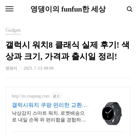
본문 바로가기
영댕이의 funfun한 세상
Gadgets
갤럭시 워치8 클래식 실제 후기! 색
상과 크기, 가격과 출시일 정리!
영댕이
2025. 7. 13. 09:00
http://m.coupang.com
광고
갤럭시워치 쿠팡 편리한 교환
반품
낙상감지 스마트 워치. 로켓배송으
로 내일 손목 위 편리함을 경험하세
요! 바쁜 일상, 부모님 선물까지! 가
볍고 똑똑한 갤럭시 워치로 스마트