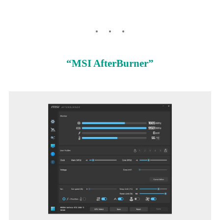
“MSI AfterBurner”