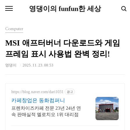
본문 바로가기
영댕이의 funfun한 세상
Computer
MSI 애프터버너 다운로드와 게임
프레임 표시 사용법 완벽 정리!
영댕이
2025. 11. 23. 08:53
https://blog.naver.com/dari1031
광고
카페창업은 동화컴퍼니
프렌차이즈카페 전문 23년 24년 연
속 판매실적 엘로치오 1위 대리점