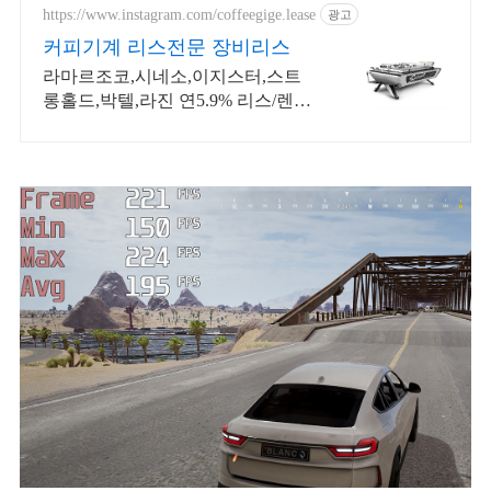
https://www.instagram.com/coffeegige.lease
광고
커피기계 리스전문 장비리스
라마르조코,시네소,이지스터,스트
롱홀드,박텔,라진 연5.9% 리스/렌탈
전문 한과장