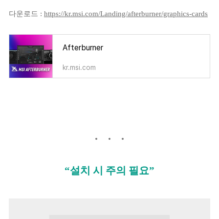
다운로드 :
https://kr.msi.com/Landing/afterburner/graphics-cards
Afterburner
kr.msi.com
“설치 시 주의 필요”