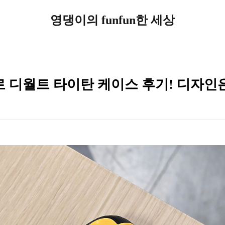
영댕이의 funfun한 세상
로 디월트 타이탄 케이스 후기! 디자인