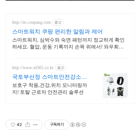
http://m.coupang.com
광고
스마트워치 쿠팡 편리한 알림과 제어
스마트워치, 심박수와 숙면 패턴까지 정교하게 확인
하세요. 혈압, 운동 기록까지 손목 위에서! 와우회원
30일 무료반품으로 만나보세요.
http://www.sd365.co.kr
광고
국토부선정 스마트안전강소기
업 합리적인 가격, 무료 컨설팅
보호구 착용,건강,위치 모니터링까
지! 토탈 근로자 안전관리 솔루션
42
구독하기