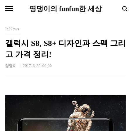
본문 바로가기
영댕이의 funfun한 세상
It.News
갤럭시 S8, S8+ 디자인과 스펙 그리
고 가격 정리!
영댕이
2017. 3. 30. 09:00