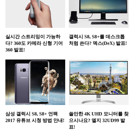
실시간 스트리밍이 가능하
갤럭시 S8, S8+를 데스크톱
다? 360도 카메라 신형 기어
처럼 쓴다? 덱스(DeX) 발표!
360 발표!
삼성 갤럭시 S8, S8+ 언팩
쓸만한 4K UHD 모니터를 찾
2017 유튜브 시청 방법 안내!
으시나요? 엘지 32UD99 발
표!