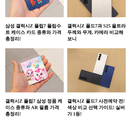
삼성 갤럭시Z 플립7 플립수
갤럭시Z 폴드7과 S25 울트라
트 케이스 카드 종류와 가격
두께와 무게, 카메라 비교해
총정리!
보니
갤럭시Z 플립7 삼성 정품 케
갤럭시Z 폴드7 사전예약 전!
이스 종류와 AR 필름 가격
색상 비교 선택 가이드! 실버
총정리!
가 1등!