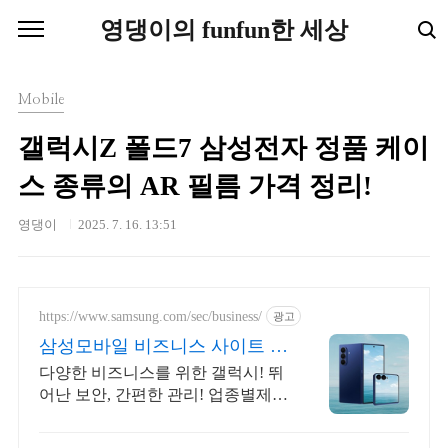
본문 바로가기
영댕이의 funfun한 세상
Mobile
갤럭시Z 폴드7 삼성전자 정품 케이
스 종류의 AR 필름 가격 정리!
영댕이
2025. 7. 16. 13:51
https://www.samsung.com/sec/business/
광고
삼성모바일 비즈니스 사이트 본
사 공식 운영 견적문의
다양한 비즈니스를 위한 갤럭시! 뛰
어난 보안, 간편한 관리! 업종별제안
+온라인견적