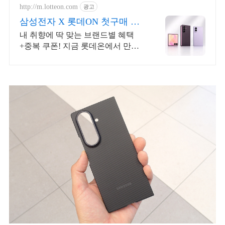
http://m.lotteon.com
광고
삼성전자 X 롯데ON 첫구매 최
대 5천원 혜택!
내 취향에 딱 맞는 브랜드별 혜택
+중복 쿠폰! 지금 롯데온에서 만나
보세요!