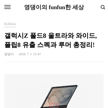
본문 바로가기
영댕이의 funfun한 세상
It.News
갤럭시Z 폴드8 울트라와 와이드,
플립8 유출 스펙과 루머 총정리!
영댕이
2026. 7. 1. 15:47