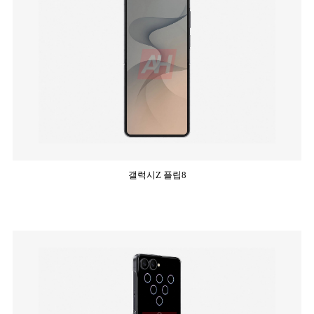
갤럭시Z 플립8