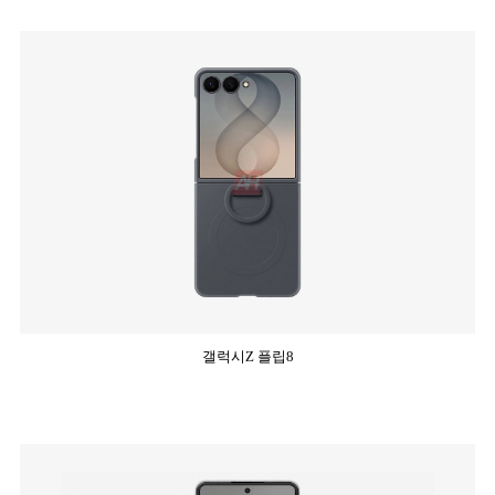
갤럭시Z 플립8