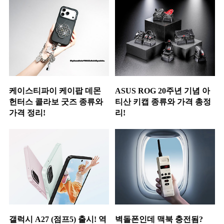
케이스티파이 케이팝 데몬
ASUS ROG 20주년 기념 아
헌터스 콜라보 굿즈 종류와
티산 키캡 종류와 가격 총정
가격 정리!
리!
갤럭시 A27 (점프5) 출시! 역
벽돌폰인데 맥북 충전됨?