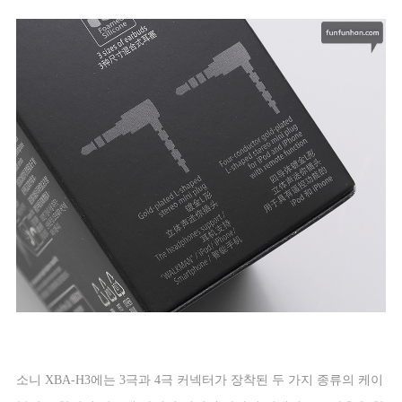
소니
XBA-H3
에는
3
극과
4
극 커넥터가 장착된 두 가지 종류의 케이