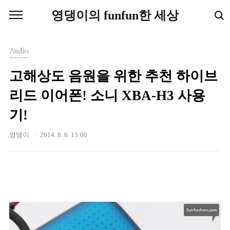
본문 바로가기
영댕이의 funfun한 세상
Audio
고해상도 음원을 위한 추천 하이브
리드 이어폰! 소니 XBA-H3 사용
기!
영댕이
2014. 8. 6. 13:00