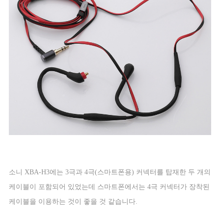
소니
XBA-H3
에는
3
극과
4
극
(
스마트폰용
)
커넥터를 탑재한 두 개의
케이블이 포함되어 있었는데 스마트폰에서는
4
극 커넥터가 장착된
케이블을 이용하는 것이 좋을 것 같습니다
.