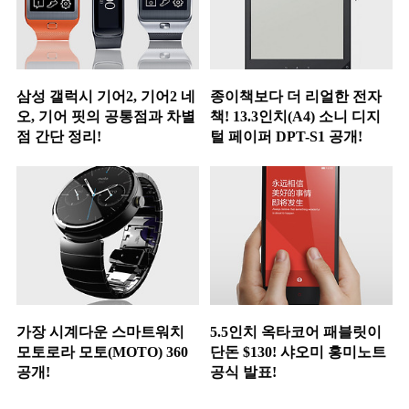
삼성 갤럭시 기어2, 기어2 네
종이책보다 더 리얼한 전자
오, 기어 핏의 공통점과 차별
책! 13.3인치(A4) 소니 디지
점 간단 정리!
털 페이퍼 DPT-S1 공개!
가장 시계다운 스마트워치
5.5인치 옥타코어 패블릿이
모토로라 모토(MOTO) 360
단돈 $130! 샤오미 홍미노트
공개!
공식 발표!