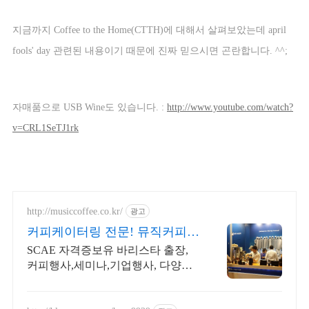
지금까지
Coffee to the Home(CTTH)
에 대해서 살펴보았는데
april
fools' day
관련된 내용이기 때문에 진짜 믿으시면 곤란합니다
. ^^;
자매품으로
USB Wine
도 있습니다
. :
http://www.youtube.com/watch?
v=CRL1SeTJ1rk
http://musiccoffee.co.kr/
광고
커피케이터링 전문! 뮤직커피
오랜 행사경험,프리미엄원두
SCAE 자격증보유 바리스타 출장,
커피행사,세미나,기업행사, 다양한
핑거푸드