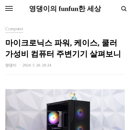
본문 바로가기
영댕이의 funfun한 세상
Computer
마이크로닉스 파워, 케이스, 쿨러
가성비 컴퓨터 주변기기 살펴보니
영댕이
2024. 5. 26. 20:24