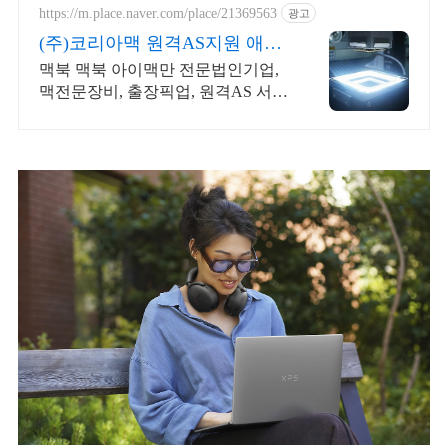
https://m.place.naver.com/place/21369563
광고
(주)코리아맥 원격AS지원 애플
정식자격보유 신속출장점검
맥북 맥북 아이맥만 전문법인기업,
맥전문장비, 출장픽업, 원격AS 서
울, 경기, 인천 일부지역 당일 출장,
픽업전문엔지니어 대기