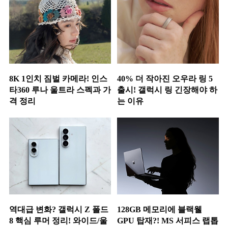
8K 1인치 짐벌 카메라! 인스
40% 더 작아진 오우라 링 5
타360 루나 울트라 스펙과 가
출시! 갤럭시 링 긴장해야 하
격 정리
는 이유
역대급 변화? 갤럭시 Z 폴드
128GB 메모리에 블랙웰
8 핵심 루머 정리! 와이드/울
GPU 탑재?! MS 서피스 랩톱