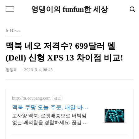
본문 바로가기
영댕이의 funfun한 세상
It.News
맥북 네오 저격수? 699달러 델
(Dell) 신형 XPS 13 차이점 비교!
영댕이
2026. 6. 4. 06:45
http://m.coupang.com
광고
맥북 쿠팡 오늘 주문, 내일 바로
도착
고사양 맥북, 로켓배송으로 버벅임
없는 쾌적함을 경험하세요. 끊김 없
는 작업 환경! 파워풀한 노트북, 쿠
팡에서 만나보세요.