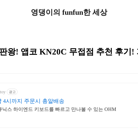
영댕이의 funfun한 세상
왕! 앱코 KN20C 무접점 추천 후기!
mtoy
광고
 4시까지 주문시 총알배송
큐닉스 하이엔드 키보드를 빠르고 만나볼 수 있는 OHM