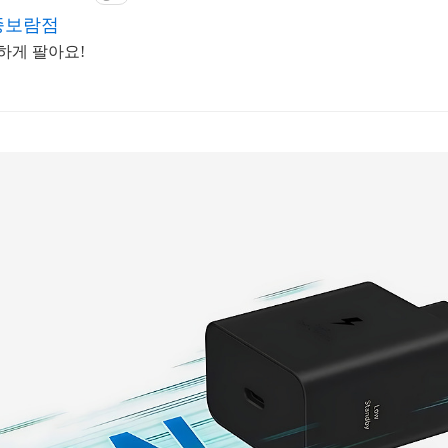
종보람점
하게 팔아요!