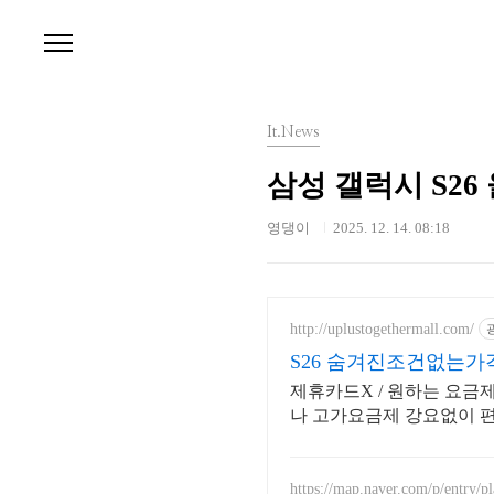
본문 바로가기
It.News
삼성 갤럭시 S26 
영댕이
2025. 12. 14. 08:18
http://uplustogethermall.com/
S26 숨겨진조건없는가격
제휴카드X / 원하는 요금제
나 고가요금제 강요없이 
https://map.naver.com/p/entry/