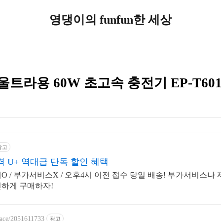
영댕이의 funfun한 세상
울트라용 60W 초고속 충전기 EP-T601
광고
 U+ 역대급 단독 할인 혜택
O / 부가서비스X / 오후4시 이전 접수 당일 배송! 부가서비스나
편하게 구매하자!
place/2051611733
광고