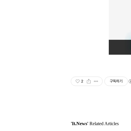
2
구독하기
'It.News'
Related Articles