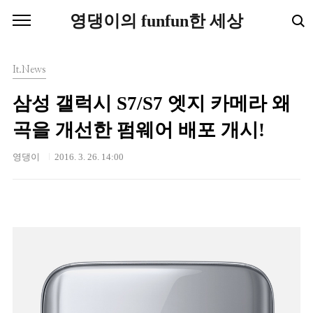
본문 바로가기
영댕이의 funfun한 세상
It.News
삼성 갤럭시 S7/S7 엣지 카메라 왜
곡을 개선한 펌웨어 배포 개시!
영댕이
2016. 3. 26. 14:00