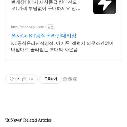
번개장터에서 새상품급 컨디션으
로! 가격 부담없이 구매하세요 전국
각지에서 올라오는 전국구 최다 상
품 매일 10만 개 이상의 신규 상품
업로드
http://phone4go.com
광고
폰사Go KT공식온라인대리점
KT공식온라인직영점, 아이폰, 갤럭시 의무조건없이
내맘대로 골라받는 초대박 사은품
19
구독하기
'It.News'
Related Articles