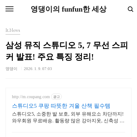
본문 바로가기
영댕이의 funfun한 세상
It.News
삼성 뮤직 스튜디오 5, 7 무선 스피
커 발표! 주요 특징 정리!
영댕이
2026. 1. 9. 07:03
http://m.coupang.com
광고
스튜디오5 쿠팡 따뜻한 겨울 산책 필수템
스튜디오5, 소중한 발 보호, 외부 유해요소 차단까지!
와우회원 무료배송. 활동량 많은 강아지옷, 신축성 좋
은 소재로 편안하게 움직이세요.