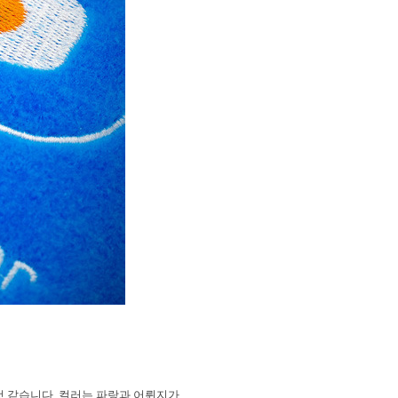
것 같습니다
.
컬러는 파랑과 어륀지가