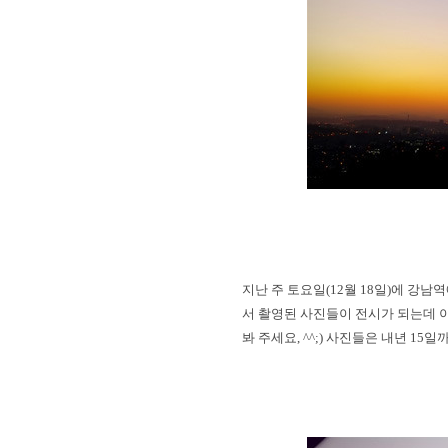
지난 주 토요일
(12
월
18
일
)
에 강남역
서 촬영된 사진들이 전시가 되는데 
봐 주세요
, ^^;)
사진들은 내년
15
일까