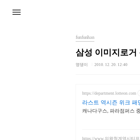
본문 바로가기
funfunhan
삼성 이미지로거 
영댕이
2010. 12. 20. 12:40
https://department.lotteon.com
라스트 역시즌 위크 패딩
캐나다구스, 파라점퍼스 중복 
https://www.의왕청계역시티