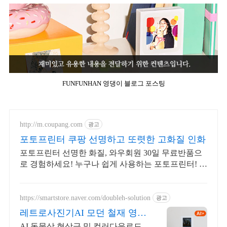
FUNFUNHAN 영댕이 블로그 포스팅
http://m.coupang.com
광고
포토프린터 쿠팡 선명하고 또렷한 고화질 인화
포토프린터 선명한 화질, 와우회원 30일 무료반품으
로 경험하세요! 누구나 쉽게 사용하는 포토프린터! 빠
르고 편리한 인화를 경험하세요.
https://smartstore.naver.com/doubleh-solution
광고
레트로사진기AI 모던 철재 영수
증&스티커사진
AI 동물상,현상금 및 컬러다운로드