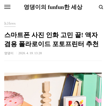
본문 바로가기
영댕이의 funfun한 세상
It.News
스마트폰 사진 인화 고민 끝! 액자
겸용 폴라로이드 포토프린터 추천
영댕이
2026. 4. 19. 13:28