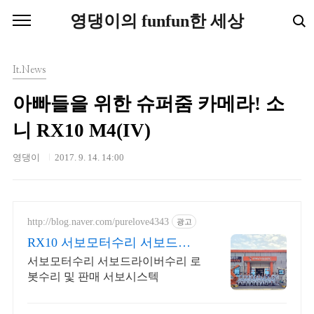
본문 바로가기
영댕이의 funfun한 세상
It.News
아빠들을 위한 슈퍼줌 카메라! 소
니 RX10 M4(IV)
영댕이
2017. 9. 14. 14:00
http://blog.naver.com/purelove4343
광고
RX10 서보모터수리 서보드라
이버수리
서보모터수리 서보드라이버수리 로
봇수리 및 판매 서보시스텍