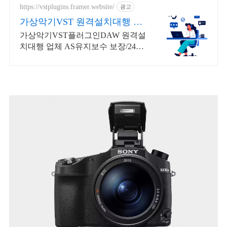
https://vstplugins.framer.website/
광고
가상악기VST 원격설치대행 가
상악기플러그인 원격설치대행
가상악기VST플러그인DAW 원격설
치대행 업체 AS유지보수 보장/24시
간 상담 가상악기VST플러그인
DAW 원격설치대행 전문업체/AS
유지보수 보장/24시간 상담