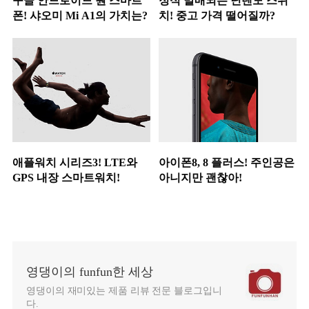
구글 안드로이드 원 스마트
정식 발매되는 닌텐도 스위
폰! 샤오미 Mi A1의 가치는?
치! 중고 가격 떨어질까?
애플워치 시리즈3! LTE와
아이폰8, 8 플러스! 주인공은
GPS 내장 스마트워치!
아니지만 괜찮아!
영댕이의 funfun한 세상
영댕이의 재미있는 제품 리뷰 전문 블로그입니
다.