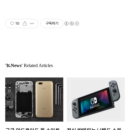
10
구독하기
'It.News'
Related Articles