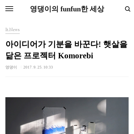
본문 바로가기
영댕이의 funfun한 세상
It.News
아이디어가 기분을 바꾼다! 햇살을
닮은 프로젝터 Komorebi
영댕이
2017. 9. 25. 10:33