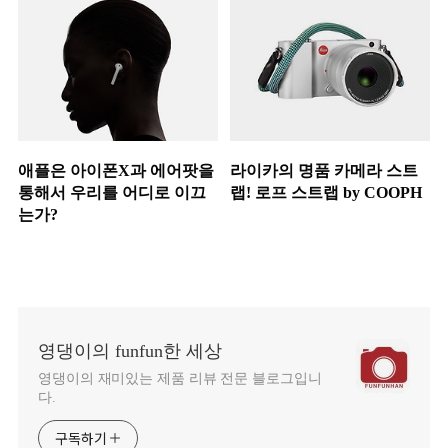
애플은 아이폰X과 에어팟을
라이카의 명품 카메라 스트
통해서 우리를 어디로 이끄
랩! 로프 스트랩 by COOPH
는가?
영댕이의 funfun한 세상
영댕이의 재미있는 제품 리뷰 전문 블로그입니
다.
구독하기