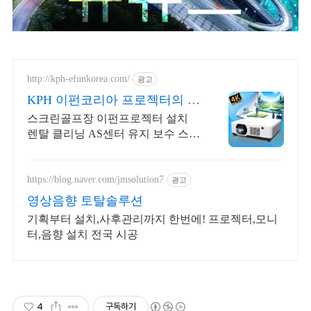
http://kph-efunkorea.com/
광고
KPH 이펀코리아 프로젝터의 새
로운 선택
스크린골프장 이펀프로젝터 설치
렌탈 클리닝 AS센터 유지 보수 스크
린골프장 프로젝터 렌탈 유지보수
https://blog.naver.com/jmsolution7
광고
영상음향 토탈솔루션
기획부터 설치,사후관리까지 한번에! 프로젝터,모니
터,음향 설치 전국 시공
4
구독하기