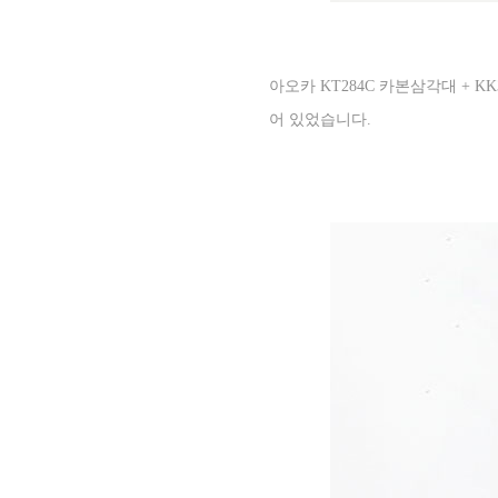
아오카
KT284C
카본삼각대
+ K
어 있었습니다
.