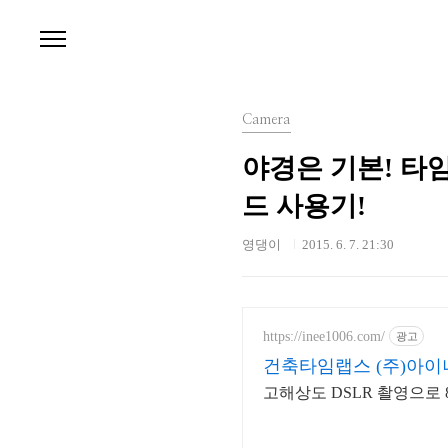
본문 바로가기
Camera
야경은 기본! 타임
드 사용기!
영댕이
2015. 6. 7. 21:30
https://inee1006.com/
광고
건축타임랩스 (주)아이