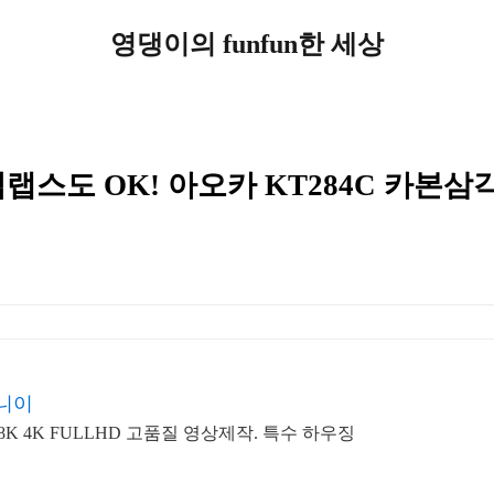
영댕이의 funfun한 세상
랩스도 OK! 아오카 KT284C 카본삼각
니이
고해상도 DSLR 촬영으로 8K 4K FULLHD 고품질 영상제작. 특수 하우징