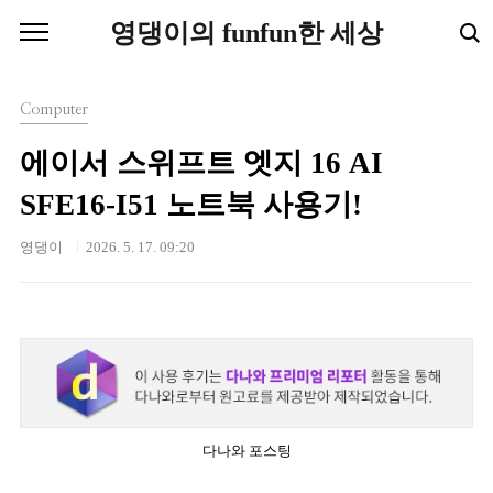
본문 바로가기
영댕이의 funfun한 세상
Computer
에이서 스위프트 엣지 16 AI
SFE16-I51 노트북 사용기!
영댕이
2026. 5. 17. 09:20
다나와 포스팅