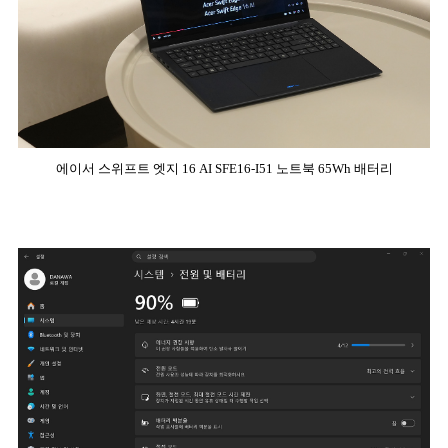
에이서 스위프트 엣지 16 AI SFE16-I51 노트북 65Wh 배터리