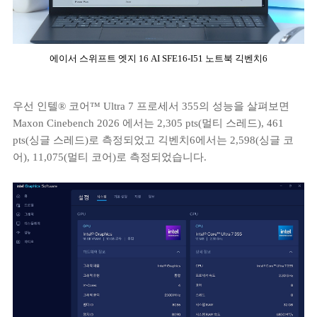
에이서 스위프트 엣지 16 AI SFE16-I51 노트북 긱벤치6
우선 인텔® 코어™ Ultra 7 프로세서 355의 성능을 살펴보면
Maxon Cinebench 2026 에서는 2,305 pts(멀티 스레드), 461
pts(싱글 스레드)로 측정되었고 긱벤치6에서는 2,598(싱글 코
어), 11,075(멀티 코어)로 측정되었습니다.