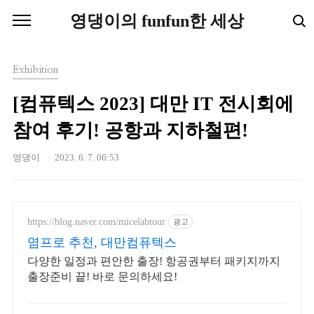
본문 바로가기
영댕이의 funfun한 세상
Exhibition
[컴퓨텍스 2023] 대만 IT 전시회에
참여 후기! 공항과 지하철편!
영댕이
2023. 6. 7. 06:53
https://blog.naver.com/micelabtour
광고
염프로 추천, 대만컴퓨텍스
다양한 일정과 편안한 출장! 항공권부터 패키지까지
출장준비 끝! 바로 문의하세요!