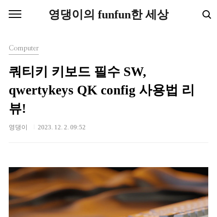
본문 바로가기
영댕이의 funfun한 세상
Computer
쿼티키 키보드 필수 SW,
qwertykeys QK config 사용법 리
뷰!
영댕이
2023. 12. 2. 09:52