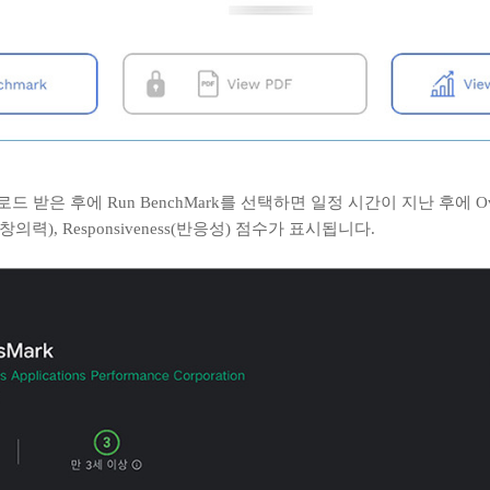
로드 받은 후에 Run BenchMark를 선택하면 일정 시간이 지난 후에 Over
ivity(창의력), Responsiveness(반응성) 점수가 표시됩니다.