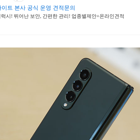
이트 본사 공식 운영 견적문의
럭시! 뛰어난 보안, 간편한 관리! 업종별제안+온라인견적