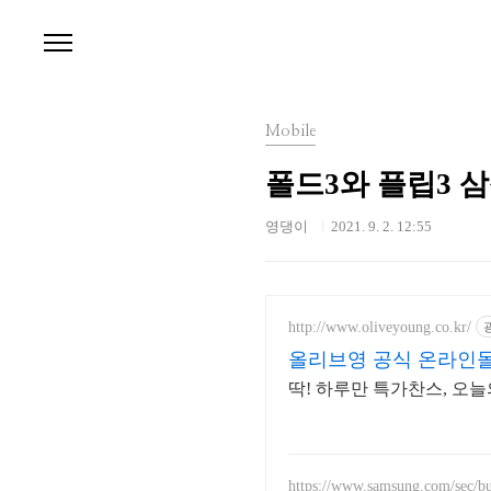
본문 바로가기
Mobile
폴드3와 플립3 
영댕이
2021. 9. 2. 12:55
http://www.oliveyoung.co.kr/
올리브영 공식 온라인몰
딱! 하루만 특가찬스, 오
https://www.samsung.com/sec/bu