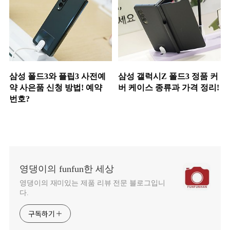
삼성 폴드3와 플립3 사전예
삼성 갤럭시Z 폴드3 정품 커
약 사은품 신청 방법! 예약
버 케이스 종류과 가격 정리!
번호?
영댕이의 funfun한 세상
영댕이의 재미있는 제품 리뷰 전문 블로그입니
다.
구독하기