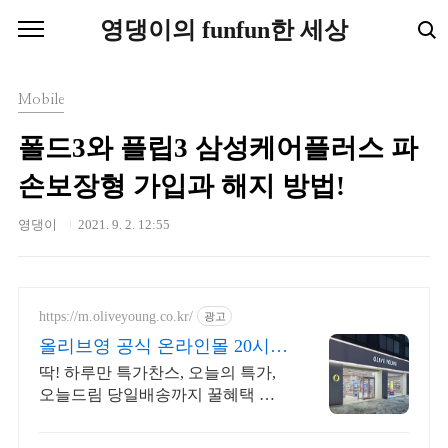
본문 바로가기
영댕이의 funfun한 세상
Mobile
폴드3와 플립3 삼성케어플러스 파
손보장형 가입과 해지 방법!
영댕이
2021. 9. 2. 12:55
https://m.oliveyoung.co.kr/
광고
올리브영 공식 온라인몰 20시
이전 주문은 오늘드림
딱! 하루만 특가찬스, 오늘의 특가,
오늘드림 당일배송까지 꿀혜택 놓
치지마세요!