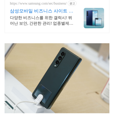
https://www.samsung.com/sec/business/
광고
삼성모바일 비즈니스 사이트 본
사 공식 운영 견적문의
다양한 비즈니스를 위한 갤럭시! 뛰
어난 보안, 간편한 관리! 업종별제안
+온라인견적