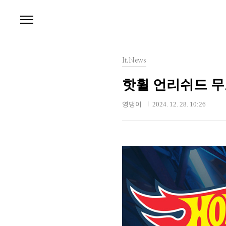
본문 바로가기
It.News
핫휠 언리쉬드 무
영댕이
2024. 12. 28. 10:26