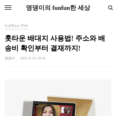
본문 바로가기
영댕이의 funfun한 세상
SoftWare.Web
훗타운 배대지 사용법! 주소와 배
송비 확인부터 결재까지!
영댕이
2023. 8. 23. 10:41