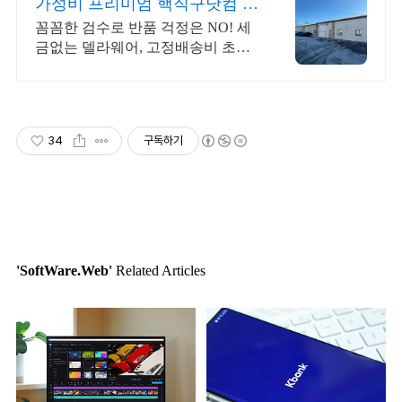
가성비 프리미엄 핵직구닷컴 핵
빠른입출고 사진/최강검수
꼼꼼한 검수로 반품 걱정은 NO! 세
금없는 델라웨어, 고정배송비 초특
가 6$부터!
34
구독하기
'SoftWare.Web'
Related Articles