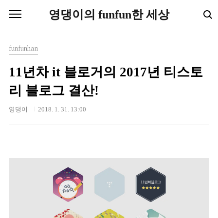
본문 바로가기
영댕이의 funfun한 세상
funfunhan
11년차 it 블로거의 2017년 티스토
리 블로그 결산!
영댕이
2018. 1. 31. 13:00