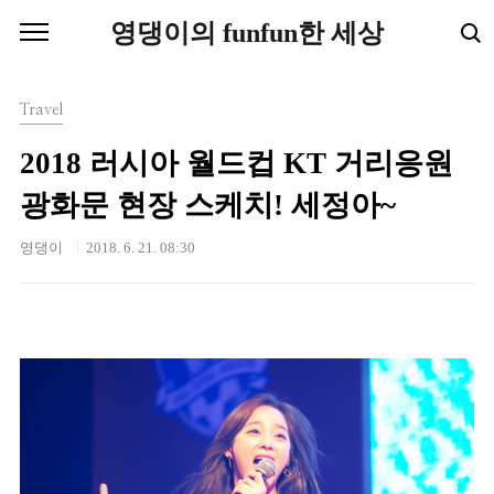
본문 바로가기
영댕이의 funfun한 세상
Travel
2018 러시아 월드컵 KT 거리응원
광화문 현장 스케치! 세정아~
영댕이
2018. 6. 21. 08:30