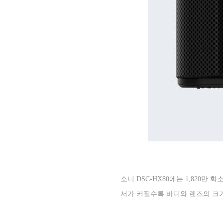
소니
DSC-HX80
에는
1,820
만 화
서가 커질수록 바디와 렌즈의 크