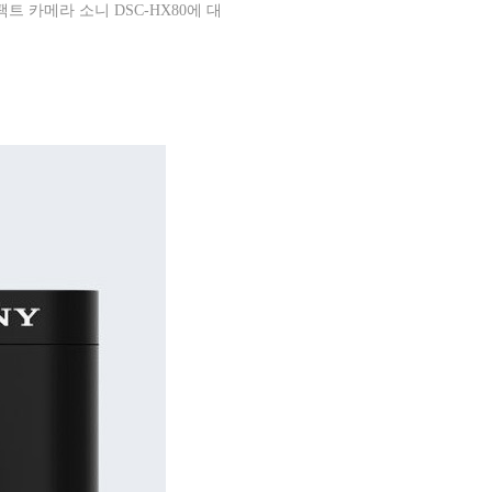
콤팩트 카메라 소니
DSC-HX80
에 대