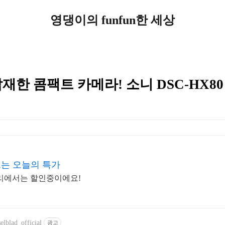
영댕이의 funfun한 세상
탑재한 콤팩트 카메라! 소니 DSC-HX80
드는 오늘의 특가
알리에서는 할인중이에요!
elblad_official
광고