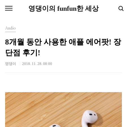
본문 바로가기
영댕이의 funfun한 세상
Audio
8개월 동안 사용한 애플 에어팟! 장
단점 후기!
영댕이
2018. 11. 28. 08:00