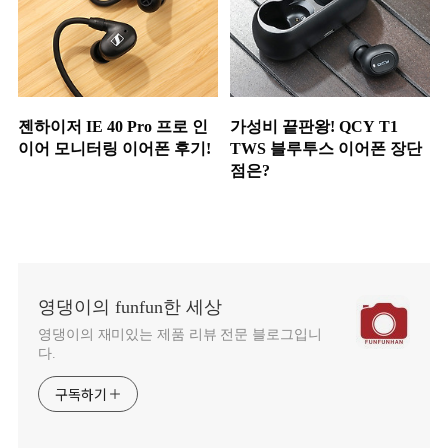
젠하이저 IE 40 Pro 프로 인
가성비 끝판왕! QCY T1
이어 모니터링 이어폰 후기!
TWS 블루투스 이어폰 장단
점은?
영댕이의 funfun한 세상
영댕이의 재미있는 제품 리뷰 전문 블로그입니
다.
구독하기