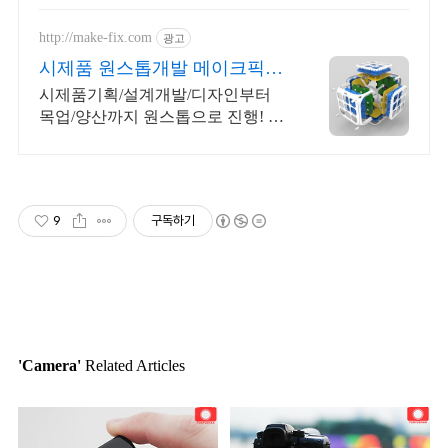
매일 10만 개 이상의 신규 상품 업로
드
http://make-fix.com
광고
시제품 원스톱개발 메이크픽스
고퀄리티 시제품개발
시제품기획/설계개발/디자인부터
목업/양산까지 원스톱으로 진행! 의
뢰 당일 피드백
9
구독하기
'Camera'
Related Articles