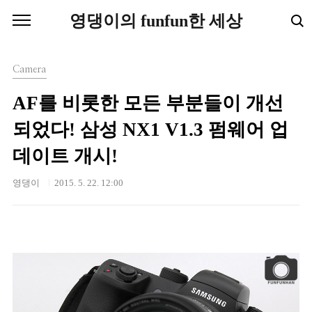
본문 바로가기
영댕이의 funfun한 세상
Camera
AF를 비롯한 모든 부분들이 개선
되었다! 삼성 NX1 V1.3 펌웨어 업
데이트 개시!
영댕이
2015. 5. 22. 12:00