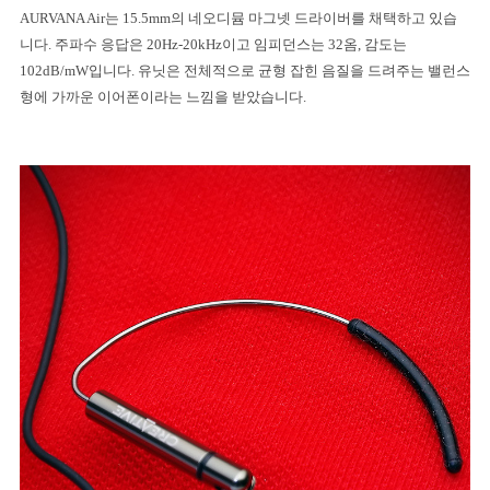
AURVANA Air
는
15.5mm
의 네오디뮴 마그넷 드라이버를 채택하고 있습
니다
.
주파수 응답은
20Hz-20kHz
이고 임피던스는
32
옴
,
감도는
102dB/mW
입니다
.
유닛은 전체적으로 균형 잡힌 음질을 드려주는 밸런스
형에 가까운 이어폰이라는 느낌을 받았습니다
.