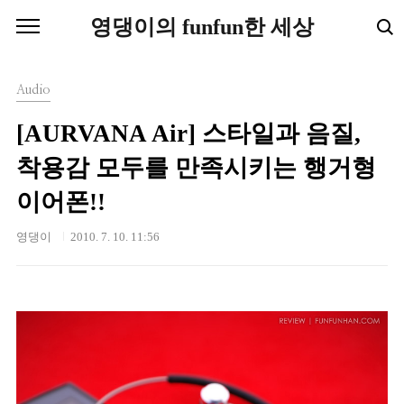
본문 바로가기
영댕이의 funfun한 세상
Audio
[AURVANA Air] 스타일과 음질,
착용감 모두를 만족시키는 행거형
이어폰!!
영댕이
2010. 7. 10. 11:56