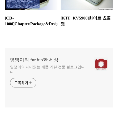
[CD-
[KTF_KV5900]화이트 쵸콜
1000]Chapter.Package&Design
렛
영댕이의 funfun한 세상
영댕이의 재미있는 제품 리뷰 전문 블로그입니
다.
구독하기