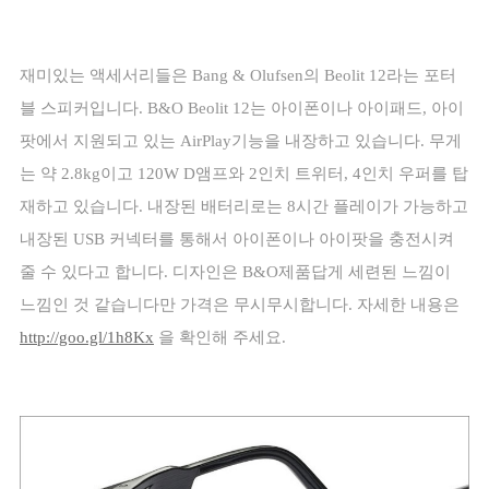
재미있는 액세서리들은
Bang & Olufsen
의
Beolit 12
라는 포터
블 스피커입니다
. B&O Beolit 12
는 아이폰이나 아이패드
,
아이
팟에서 지원되고 있는
AirPlay
기능을 내장하고 있습니다
.
무게
는 약
2.8kg
이고
120W D
앰프와
2
인치 트위터
, 4
인치 우퍼를 탑
재하고 있습니다
.
내장된 배터리로는
8
시간 플레이가 가능하고
내장된
USB
커넥터를 통해서 아이폰이나 아이팟을 충전시켜
줄 수 있다고 합니다
.
디자인은
B&O
제품답게 세련된 느낌이
느낌인 것 같습니다만 가격은 무시무시합니다
.
자세한 내용은
http://goo.gl/1h8Kx
을 확인해 주세요
.