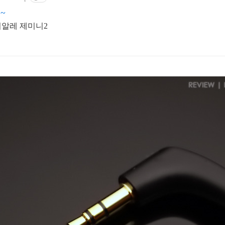
~
비알레 제미니2