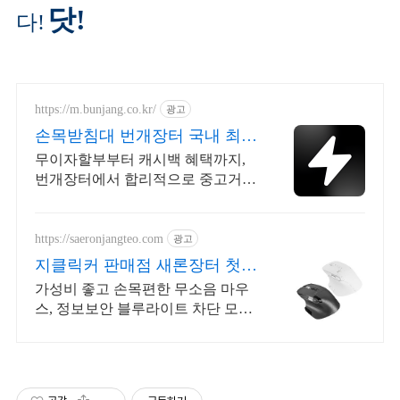
닷!
다!
https://m.bunjang.co.kr/
광고
손목받침대 번개장터 국내 최대
브랜드 중고거래
무이자할부부터 캐시백 혜택까지,
번개장터에서 합리적으로 중고거래
하세요 전국 각지에서 올라오는 전
국구 최다 상품 매일 10만 개 이상의
신규 상품 업로드
https://saeronjangteo.com
광고
지클릭커 판매점 새론장터 첫구
매혜택~ 역시 빠른배송!
가성비 좋고 손목편한 무소음 마우
스, 정보보안 블루라이트 차단 모니
터 필름