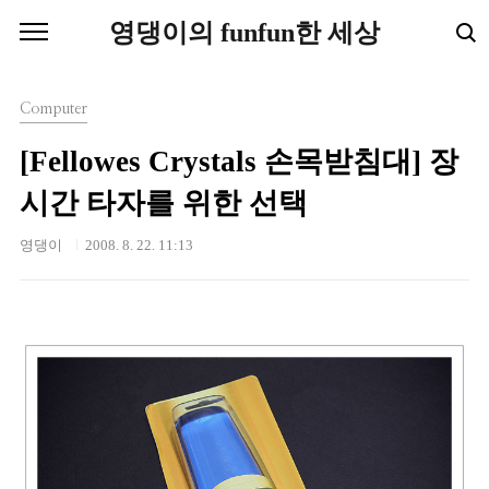
본문 바로가기
영댕이의 funfun한 세상
Computer
[Fellowes Crystals 손목받침대] 장
시간 타자를 위한 선택
영댕이
2008. 8. 22. 11:13