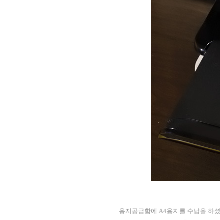
용지공급함에 A4용지를 수납을 하셨