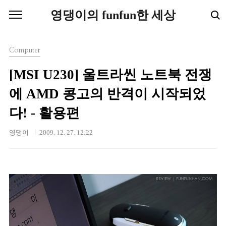
본문 바로가기
영댕이의 funfun한 세상
Computer
[MSI U230] 울트라씬 노트북 전쟁
에 AMD 콩고의 반격이 시작되었
다! - 활용편
영댕이
2009. 12. 27. 12:22