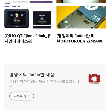
[QRIO QT-9]fun of dmb_유
[영댕이의 funfun한 리
저인터페이스편
뷰]MOTOROLA Z(MS600)
영댕이의 funfun한 세상
영댕이의 재미있는 제품 리뷰 전문 블로그입니
다.
구독하기