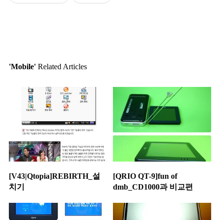
'Mobile'
Related Articles
[V43|Qtopia]REBIRTH_설
[QRIO QT-9]fun of
치기
dmb_CD1000과 비교편