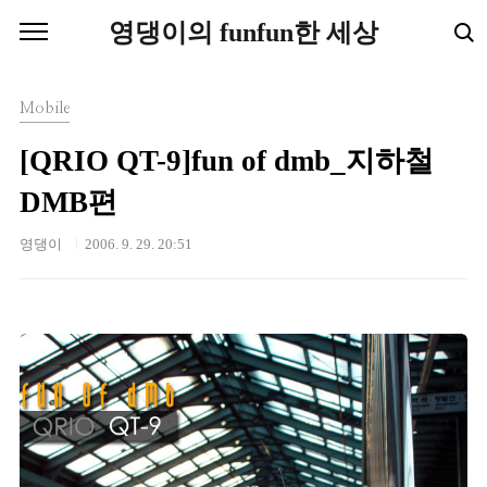
본문 바로가기
영댕이의 funfun한 세상
Mobile
[QRIO QT-9]fun of dmb_지하철
DMB편
영댕이
2006. 9. 29. 20:51