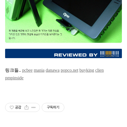
링크들..
pcbee
mania
danawa
popco.net
buyking
clien
pmpinside
공감
구독하기