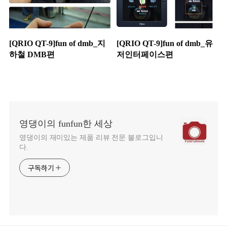
[QRIO QT-9]fun of dmb_지
[QRIO QT-9]fun of dmb_유
하철 DMB편
저인터페이스편
영댕이의 funfun한 세상
영댕이의 재미있는 제품 리뷰 전문 블로그입니
다.
구독하기