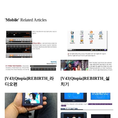
'Mobile'
Related Articles
[V43|Qtopia]REBIRTH_라
[V43|Qtopia]REBIRTH_설
디오편
치기