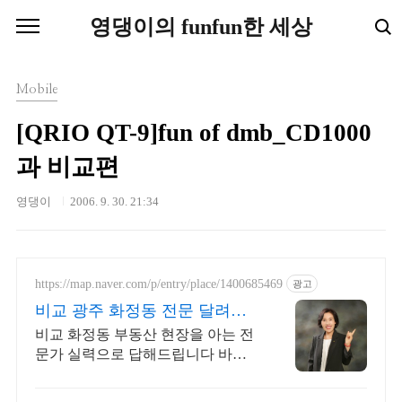
본문 바로가기
영댕이의 funfun한 세상
Mobile
[QRIO QT-9]fun of dmb_CD1000
과 비교편
영댕이
2006. 9. 30. 21:34
https://map.naver.com/p/entry/place/1400685469
광고
비교 광주 화정동 전문 달려라
호남방 전문부동산에서
비교 화정동 부동산 현장을 아는 전
문가 실력으로 답해드립니다 바로
지금 3614 5857 신뢰할수있는 중개
사