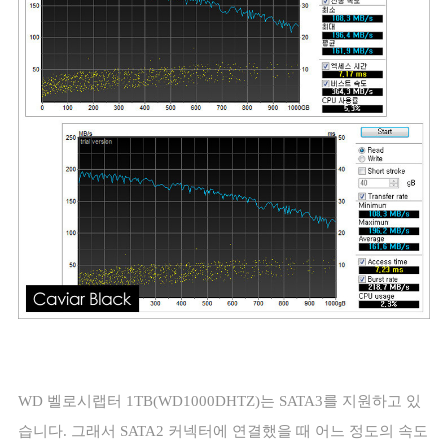
WD
벨로시랩터
1TB(WD1000DHTZ)
는
SATA3
를 지원하고 있
습니다
.
그래서
SATA2
커넥터에 연결했을 때 어느 정도의 속도