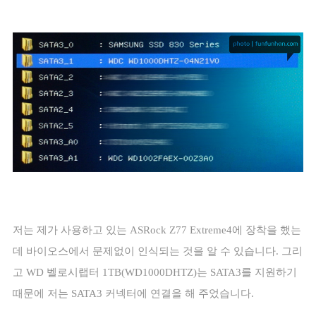
저는 제가 사용하고 있는
ASRock Z77 Extreme4
에 장착을 했는
데 바이오스에서 문제없이 인식되는 것을 알 수 있습니다
.
그리
고
WD
벨로시랩터
1TB(WD1000DHTZ)
는
SATA3
를 지원하기
때문에 저는
SATA3
커넥터에 연결을 해 주었습니다
.