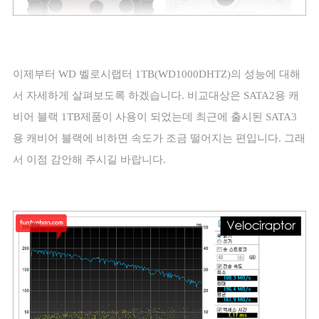
이제부터
WD
벨로시랩터
1TB(WD1000DHTZ)
의 성능에 대해
서 자세하게 살펴보도록 하겠습니다
.
비교대상은
SATA2
용 캐
비어 블랙
1TB
제품이 사용이 되었는데 최근에 출시된
SATA3
용 캐비어 블랙에 비하면 속도가 조금 떨어지는 편입니다
.
그래
서 이점 감안해 주시길 바랍니다
.