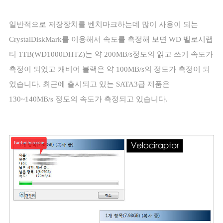
일반적으로 저장장치를 벤치마크하는데 많이 사용이 되는
CrystalDiskMark
를 이용해서 속도를 측정해 보면
WD
벨로시랩
터
1TB(WD1000DHTZ)
는 약
200MB/s
정도의 읽고 쓰기 속도가
측정이 되었고 캐비어 블랙은 약
100MB/s
의 정도가 측정이 되
었습니다
.
최근에 출시되고 있는
SATA3
급 제품은
130~140MB/s
정도의 속도가 측정되고 있습니다
.