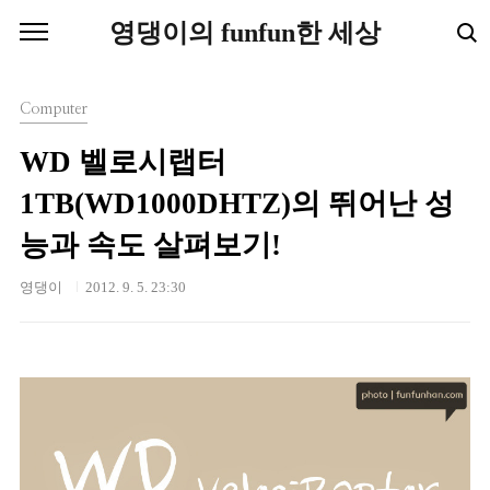
본문 바로가기
영댕이의 funfun한 세상
Computer
WD 벨로시랩터
1TB(WD1000DHTZ)의 뛰어난 성
능과 속도 살펴보기!
영댕이
2012. 9. 5. 23:30