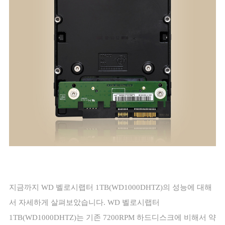
지금까지
WD
벨로시랩터
1TB(WD1000DHTZ)
의 성능에 대해
서 자세하게 살펴보았습니다
. WD
벨로시랩터
1TB(WD1000DHTZ)
는 기존
7200RPM
하드디스크에 비해서 약