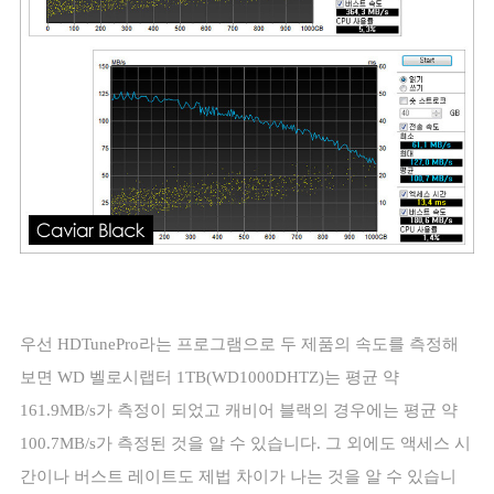
우선
HDTunePro
라는 프로그램으로 두 제품의 속도를 측정해
보면
WD
벨로시랩터
1TB(WD1000DHTZ)
는 평균 약
161.9MB/s
가 측정이 되었고 캐비어 블랙의 경우에는 평균 약
100.7MB/s
가 측정된 것을 알 수 있습니다
.
그 외에도 액세스 시
간이나 버스트 레이트도 제법 차이가 나는 것을 알 수 있습니