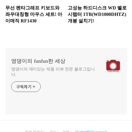
무선 펜타그래프 키보드와
고성능 하드디스크 WD 벨로
좌우대칭형 마우스 세트! 아
시랩터 1TB(WD1000DHTZ)
이매직 RF1430
개봉 설치기!
영댕이의 funfun한 세상
영댕이의 재미있는 제품 리뷰 전문 블로그입니
다.
구독하기
전체 방문자 |
오늘 | 어제 |
bluefate00@naver.com