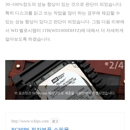
30~100%
정도의 성능 향상이 있는 것으로 판단이 되었습니다
.
특히 디스크를 읽고 쓰는 작업을 많이 하는 경우에 체감할 수
있는 성능 향상이 있다고 판단이 되었습니다
.
그럼 다음 리뷰에
서
WD
벨로시랩터
1TB(WD1000DHTZ)
에 대해서 더 자세하게
알아보도록 하겠습니다
.
http://www.rchips.com
광고
RCHIPS 전자부품 쇼핑몰