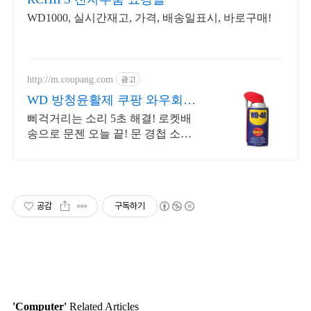
WD1000, 실시간재고, 가격, 배송일표시, 바로구매!
http://m.coupang.com
광고
WD 방청윤활제 쿠팡 와우회원
30일 반품
삐걱거리는 소리 5초 해결! 로켓배
송으로 문젠 오늘 끝! 문 경첩 소음,
스티커 자국, 녹 제거까지! 만능 생
활 필수템!
공감
구독하기
'Computer'
Related Articles