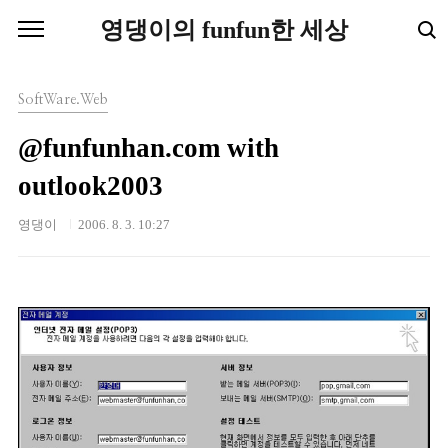
본문 바로가기
영댕이의 funfun한 세상
SoftWare.Web
@funfunhan.com with
outlook2003
영댕이
2006. 8. 3. 10:27