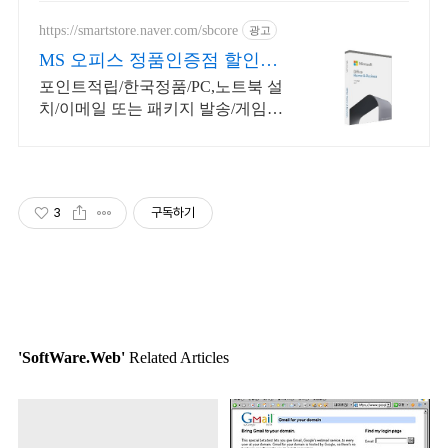
https://smartstore.naver.com/sbcore
광고
MS 오피스 정품인증점 할인적
립을 확인하세요!
포인트적립/한국정품/PC,노트북 설
치/이메일 또는 패키지 발송/게임용
주변기기 키보드,마우스 세트 및 스
피커,모니터 등/지데빌 정품 인증점
3
구독하기
'SoftWare.Web'
Related Articles