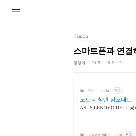
본문 바로가기
Camera
스마트폰과 연결하
영댕이
2015. 1. 19. 21:00
http://35net.co.kr/
광고
노트북 살땐 삼오네트
ASUS,LENOVO,DEL
https://www.lotteon.com
광고